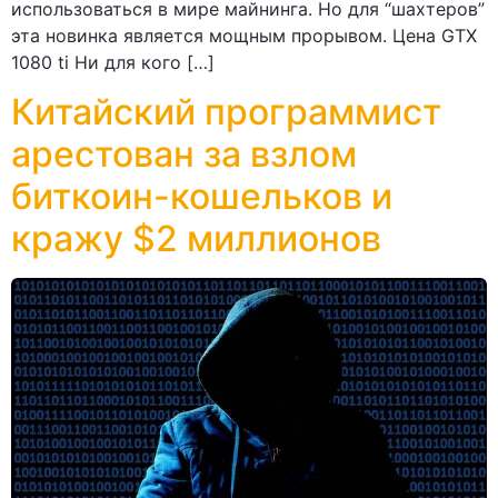
использоваться в мире майнинга. Но для “шахтеров”
эта новинка является мощным прорывом. Цена GTX
1080 ti Ни для кого […]
Китайский программист
арестован за взлом
биткоин-кошельков и
кражу $2 миллионов