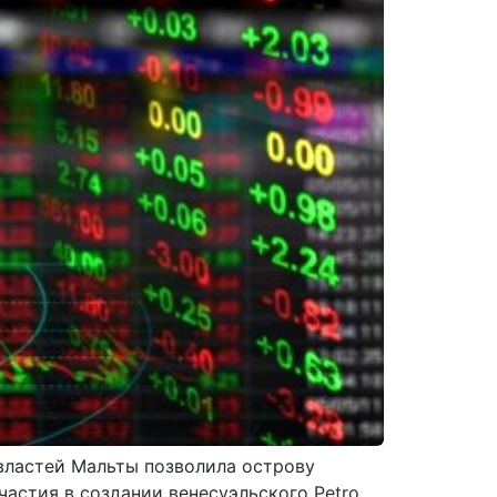
 властей Мальты позволила острову
астия в создании венесуэльского Petro