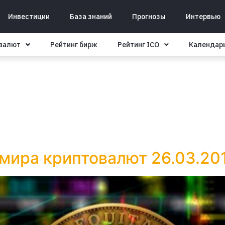
Инвестиции
База знаний
Прогнозы
Интервью
овалют
Рейтинг бирж
Рейтинг ICO
Календар
 мира криптовалют 26.03.20