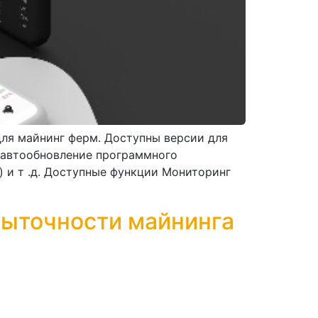
для майнинг ферм. Доступны версии для
е автообновление программного
ng) и т .д. Доступные функции Мониторинг
убыточности майнинга