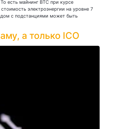
 То есть майнинг BTC при курсе
 стоимость электроэнергии на уровне 7
рядом с подстанциями может быть
му, а только ICO