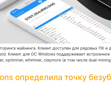
иторинга майнинга. Клиент доступен для рядовых ПК и 
droid. Клиент для ОС Windows поддерживает встроенно
, optiminer, ethminer, claymore (в том числе dual-mini
ions определила точку без