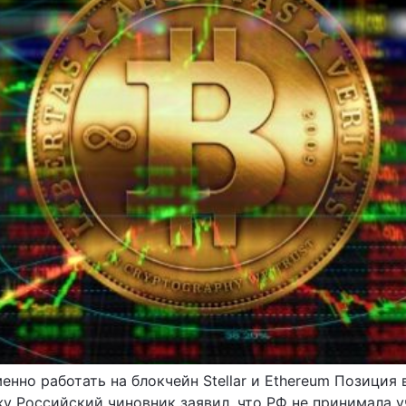
енно работать на блокчейн Stellar и Ethereum Позиция
 Российский чиновник заявил, что РФ не принимала уч