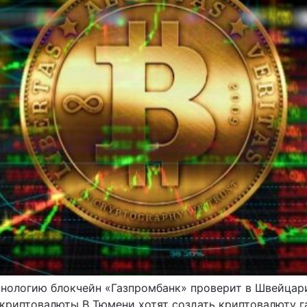
хнологию блокчейн «Газпромбанк» проверит в Швейцар
 криптовалюты В Тюмени хотят создать криптовалюту 