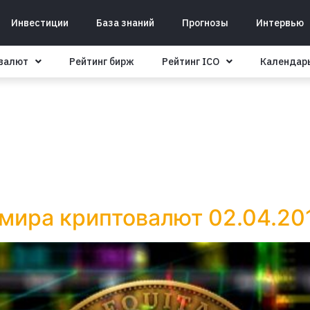
Инвестиции
База знаний
Прогнозы
Интервью
овалют
Рейтинг бирж
Рейтинг ICO
Календар
 мира криптовалют 02.04.20