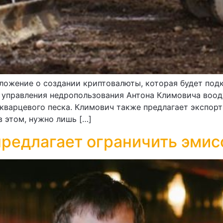
ложение о создании криптовалюты, которая будет под
 управления недропользования Антона Климовича воод
 кварцевого песка. Климович также предлагает экспор
 этом, нужно лишь […]
предлагает ограничить эми