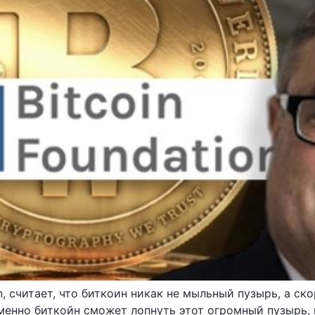
n, считает, что биткоин никак не мыльный пузырь, а ско
менно биткойн сможет лопнуть этот огромный пузырь,