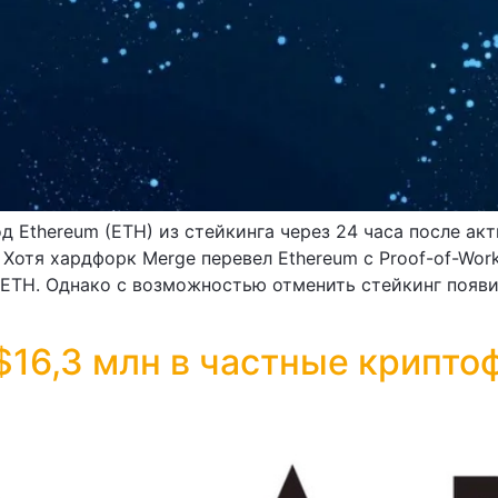
д Ethereum (ETH) из стейкинга через 24 часа после акт
 Хотя хардфорк Merge перевел Ethereum с Proof-of-Work
 ETH. Однако с возможностью отменить стейкинг появи
 $16,3 млн в частные крипт