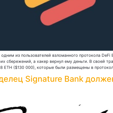
одним из пользователей взломанного протокола DeFi Eu
их сбережений, а хакер вернул ему деньги. В своей тр
8 ETH ($130 000), которые были размещены в протоколе 
делец Signature Bank долже