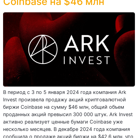
Coinbase на $46 млн
В период с 3 по 5 января 2024 года компания Ark
Invest произвела продажу акций криптовалютной
биржи Coinbase на сумму $46 млн, общий объем
проданных акций превысил 300 000 штук. Ark Invest
активно реализует ценные бумаги Coinbase уже
несколько месяцев. В декабре 2024 года компания
сообщила о продаже акций биржи на $42,6 млн, что