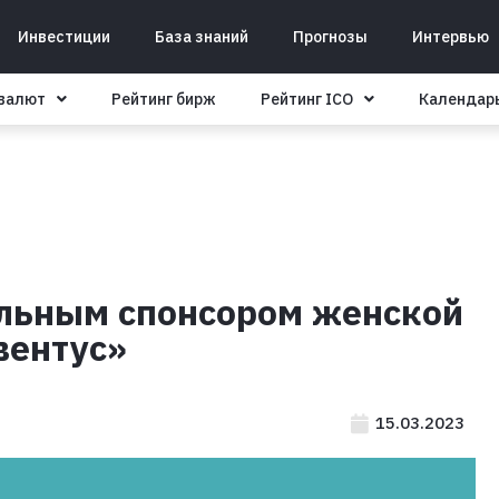
Инвестиции
База знаний
Прогнозы
Интервью
овалют
Рейтинг бирж
Рейтинг ICO
Календар
альным спонсором женской
вентус»
15.03.2023