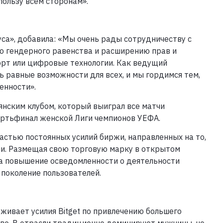
пользу всем сторонам».
а», добавила: «Мы очень рады сотрудничеству с
ю гендерного равенства и расширению прав и
орт или цифровые технологии. Как ведущий
ь равные возможности для всех, и мы гордимся тем,
енности».
янским клубом, который выиграл все матчи
ертьфинал женской Лиги чемпионов УЕФА.
астью постоянных усилий биржи, направленных на то,
ли. Размещая свою торговую марку в открытом
на повышение осведомленности о деятельности
 поколение пользователей.
ивает усилия Bitget по привлечению большего
во. В отрасли традиционно доминируют мужчины, но