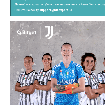
Данный материал опубликован нашим читатейлем. Хотите оп
Пишите на почту
support@bitexpert.io