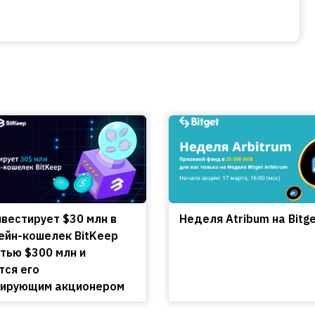
нвестирует $30 млн в
Неделя Atribum на Bitg
ейн-кошелек BitKeep
тью $300 млн и
тся его
лирующим акционером