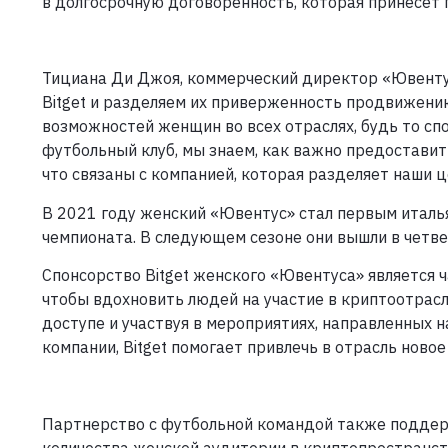
в долгосрочную договоренность, которая принесет 
Тициана Ди Джоя, коммерческий директор «Ювентус
Bitget и разделяем их приверженность продвижени
возможностей женщин во всех отраслях, будь то сп
футбольный клуб, мы знаем, как важно предоставит
что связаны с компанией, которая разделяет наши ц
В 2021 году женский «Ювентус» стал первым италь
чемпионата. В следующем сезоне они вышли в четв
Спонсорство Bitget женского «Ювентуса» является ч
чтобы вдохновить людей на участие в криптоотрас
доступе и участвуя в мероприятиях, направленных 
компании, Bitget помогает привлечь в отрасль новое
Партнерство с футбольной командой также поддерж
количества женской аудитории в криптопространст