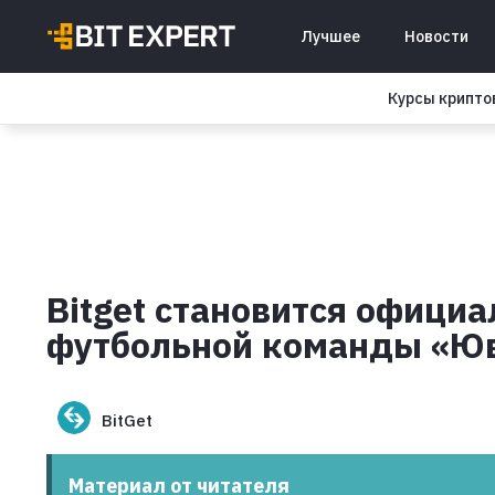
Лучшее
Новости
Курсы крипт
Bitget становится офици
футбольной команды «Ю
BitGet
Материал от читателя