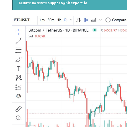
Пишите на почту
support@bitexpert.io