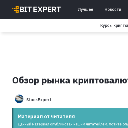
Лучшее
Новости
Курсы крипт
Обзор рынка криптовалют
StockExpert
Материал от читателя
Данный материал опубликован нашим читатейлем. Хотите оп