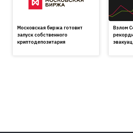
Московская биржа готовит
Взлом C
запуск собственного
рекордн
криптодепозитария
эвакуац