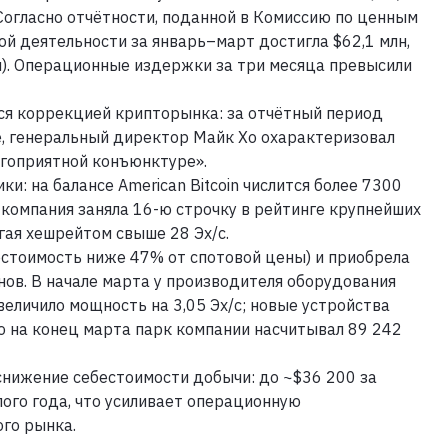
Согласно отчётности, поданной в Комиссию по ценным
ой деятельности за январь–март достигла $62,1 млн,
н). Операционные издержки за три месяца превысили
тся коррекцией крипторынка: за отчётный период
е, генеральный директор Майк Хо охарактеризовал
агоприятной конъюнктуре».
: на балансе American Bitcoin числится более 7300
 компания заняла 16-ю строчку в рейтинге крупнейших
гая хешрейтом свыше 28 Эх/с.
естоимость ниже 47% от спотовой цены) и приобрела
ов. В начале марта у производителя оборудования
увеличило мощность на 3,05 Эх/с; новые устройства
 на конец марта парк компании насчитывал 89 242
снижение себестоимости добычи: до ~$36 200 за
ого года, что усиливает операционную
го рынка.