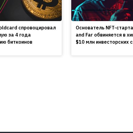
oldcard спровоцировал
Основатель NFT-старт
ую за 4 года
and Far обвиняется в х
ию биткоинов
$10 млн инвесторских 