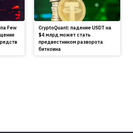
апа Few
CryptoQuant: падение USDT на
ищении
$4 млрд может стать
средств
предвестником разворота
биткоина