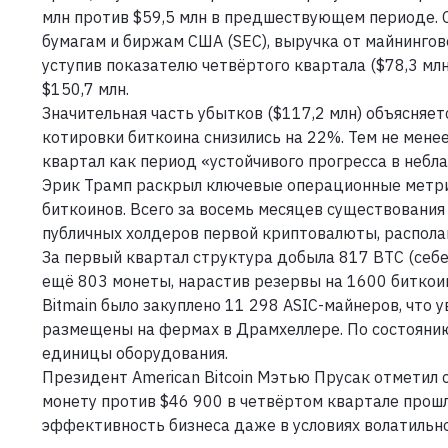
млн против $59,5 млн в предшествующем периоде. 
бумагам и биржам США (SEC), выручка от майнингов
уступив показателю четвёртого квартала ($78,3 мл
$150,7 млн.
Значительная часть убытков ($117,2 млн) объясняе
котировки биткоина снизились на 22%. Тем не мене
квартал как период «устойчивого прогресса в небл
Эрик Трамп раскрыл ключевые операционные метрики
биткоинов. Всего за восемь месяцев существования
публичных холдеров первой криптовалюты, распола
За первый квартал структура добыла 817 BTC (себ
ещё 803 монеты, нарастив резервы на 1600 биткоин
Bitmain было закуплено 11 298 ASIC-майнеров, что 
размещены на фермах в Драмхеллере. По состоянию
единицы оборудования.
Президент American Bitcoin Мэтью Прусак отметил 
монету против $46 900 в четвёртом квартале прошл
эффективность бизнеса даже в условиях волатильно