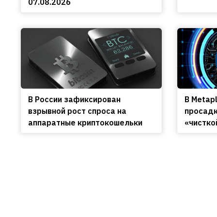
07.08.2026
В России зафиксирован
В Metap
взрывной рост спроса на
просадк
аппаратные криптокошельки
«чистко