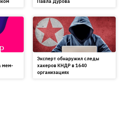
нком
Павла Дурова
Эксперт обнаружил следы
а мем-
хакеров КНДР в 1640
организациях