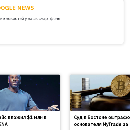
OOGLE NEWS
ие новостей у вас в смартфоне
ейс вложил $1 млн в
Cуд в Бостоне оштраф
ENA
основателя MyTrade за