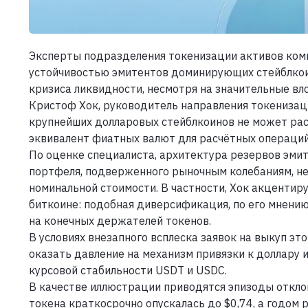
Эксперты подразделения токенизации активов комп
устойчивостью эмитентов доминирующих стейблкоино
кризиса ликвидности, несмотря на значительные вл
Кристоф Хок, руководитель направления токенизаци
крупнейших долларовых стейблкоинов не может ра
эквивалент фиатных валют для расчётных операций
По оценке специалиста, архитектура резервов эми
портфеля, подверженного рыночным колебаниям, н
номинальной стоимости. В частности, Хок акцентиру
биткоине: подобная диверсификация, по его мнени
на конечных держателей токенов.
В условиях внезапного всплеска заявок на выкуп эт
оказать давление на механизм привязки к доллару 
курсовой стабильности USDT и USDC.
В качестве иллюстрации приводятся эпизоды откло
токена краткосрочно опускалась до $0,74, а годом 