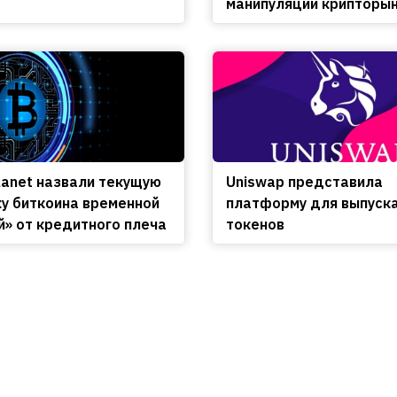
манипуляции крипторы
lanet назвали текущую
Uniswap представила
у биткоина временной
платформу для выпуск
й» от кредитного плеча
токенов