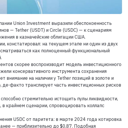
ании Union Investment выразили обеспокоенность
в — Tether (USDT) и Circle (USDC) — к сценариям
ожения в казначейские облигации США.
и, констатировал: на текущем этапе ни один из двух
ссматриваться как полноценный функциональный
.
тентов скорее воспроизводит модель инвестиционного
ежели консервативного инструмента сохранения
ет внимание на наличии у Tether позиций в золоте и
ю, де-факто транслирует часть инвестиционных рисков
о способно стремительно истощить пулы ликвидности,
и, в крайнем сценарии, спровоцировать коллапс
нения USDC от паритета: в марте 2024 года котировка
ранее — приблизительно до $0,87. Подобная