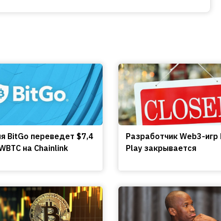
я BitGo переведет $7,4
Разработчик Web3-игр 
WBTC на Chainlink
Play закрывается