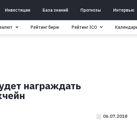
Инвестиции
База знаний
Прогнозы
Интервью
овалют
Рейтинг бирж
Рейтинг ICO
Календар
будет награждать
кчейн
06.07.2018