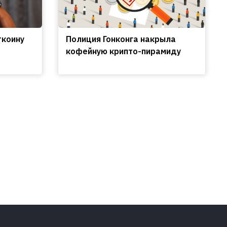
ткоину
Полиция Гонконга накрыла
кофейную крипто-пирамиду