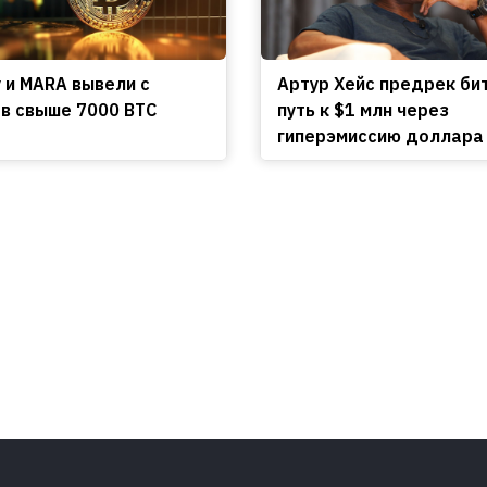
y и MARA вывели с
Артур Хейс предрек би
в свыше 7000 BTC
путь к $1 млн через
гиперэмиссию доллара