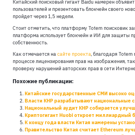
Китайский поисковый гигант Baidu намерен объявит
пользователей и презентовать блокчейн своего нов
пройдет через 1,5 недели.
Стоит отметить, что платформу Totem поисковик зап
платформа использует блокчейн и ИИ для защиты п
собственность.
Как отмечается на
сайте проекта
, благодаря Totem
процессе лицензирования прав на изображения, та
проверку нарушений авторских прав в сети Интерне
Похожие публикации:
Китайские государственные СМИ высоко о
Власти КНР разрабатывают национальные 
Национальный аудит КНР собирается улучш
Криптогигант Huobi откроет миллиардный 
К концу года власти Китая намерены устан
Правительство Китая считает Ethereum лу