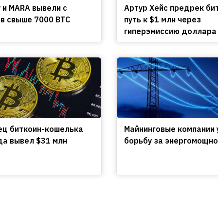
y и MARA вывели с
Артур Хейс предрек би
в свыше 7000 BTC
путь к $1 млн через
гиперэмиссию доллара
ц биткоин-кошелька
Майнинговые компании 
да вывел $31 млн
борьбу за энергомощно