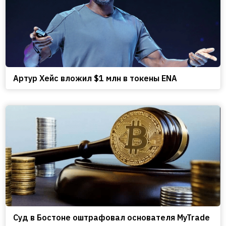
Артур Хейс вложил $1 млн в токены ENA
Cуд в Бостоне оштрафовал основателя MyTrade