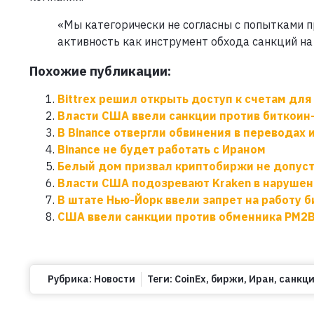
«Мы категорически не согласны с попытками 
активность как инструмент обхода санкций на 
Похожие публикации:
Bittrex решил открыть доступ к счетам для
Власти США ввели санкции против биткоин
В Binance отвергли обвинения в переводах
Binance не будет работать с Ираном
Белый дом призвал криптобиржи не допуст
Власти США подозревают Kraken в нарушен
В штате Нью-Йорк ввели запрет на работу б
США ввели санкции против обменника PM2B
Рубрика:
Новости
Теги:
CoinEx
,
биржи
,
Иран
,
санкц