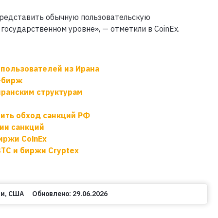
представить обычную пользовательскую
государственном уровне», — отметили в CoinEx.
 пользователей из Ирана
-бирж
 иранским структурам
ить обход санкций РФ
ии санкций
иржи CoinEx
TC и биржи Cryptex
ии
,
США
Обновлено:
29.06.2026