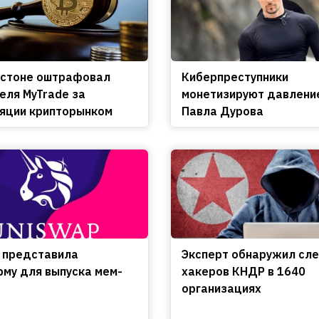
остоне оштрафовал
Киберпреступники
еля MyTrade за
монетизируют давлени
яции крипторынком
Павла Дурова
 представила
Эксперт обнаружил сл
му для выпуска мем-
хакеров КНДР в 1640
организациях