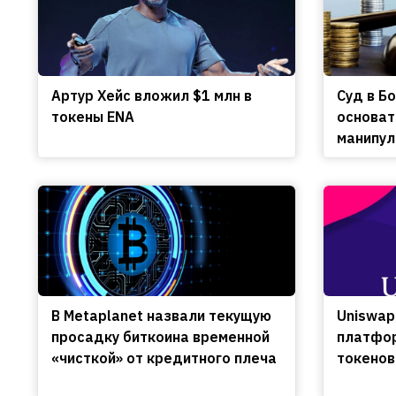
Артур Хейс вложил $1 млн в
Cуд в Б
токены ENA
основат
манипул
В Metaplanet назвали текущую
Uniswap
просадку биткоина временной
платфор
«чисткой» от кредитного плеча
токенов