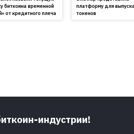
у биткоина временной
платформу для выпуск
й» от кредитного плеча
токенов
биткоин-индустрии!