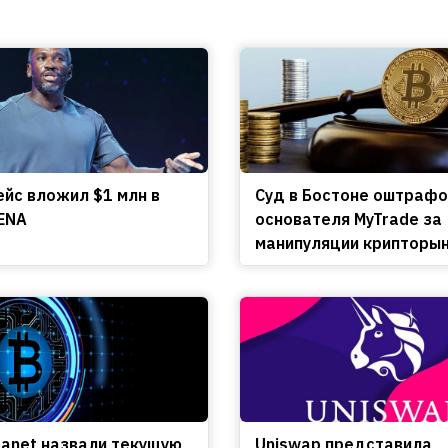
ейс вложил $1 млн в
Cуд в Бостоне оштраф
ENA
основателя MyTrade за
манипуляции крипторы
lanet назвали текущую
Uniswap представила