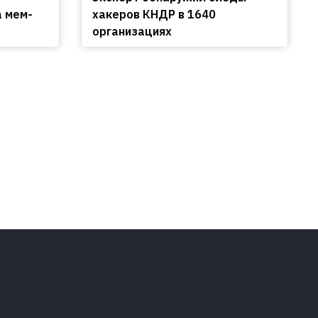
а мем-
хакеров КНДР в 1640
организациях