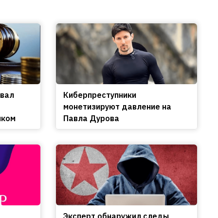
овал
Киберпреступники
монетизируют давление на
нком
Павла Дурова
Эксперт обнаружил следы