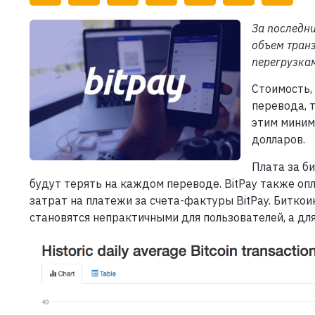
За последни
объем транз
перегрузкам
Стоимость,
перевода, 
этим миним
долларов.
Плата за б
будут терять на каждом переводе. BitPay также оп
затрат на платежи за счета-фактуры BitPay. Битко
становятся непрактичными для пользователей, а для