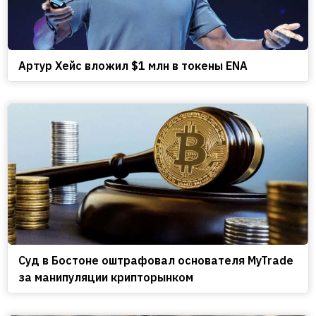
Артур Хейс вложил $1 млн в токены ENA
Cуд в Бостоне оштрафовал основателя MyTrade
за манипуляции крипторынком