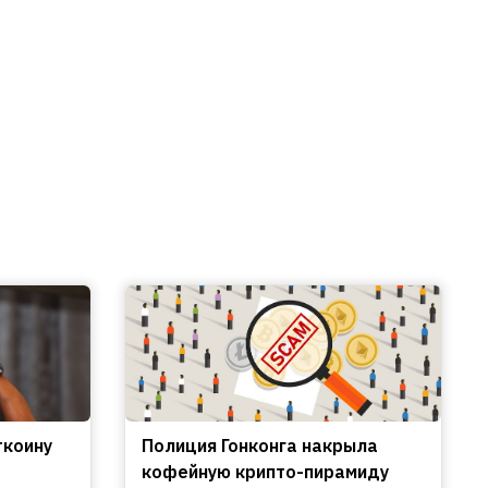
ткоину
Полиция Гонконга накрыла
кофейную крипто-пирамиду