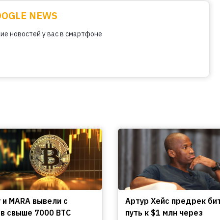
OOGLE NEWS
ие новостей у вас в смартфоне
y и MARA вывели с
Артур Хейс предрек би
в свыше 7000 BTC
путь к $1 млн через