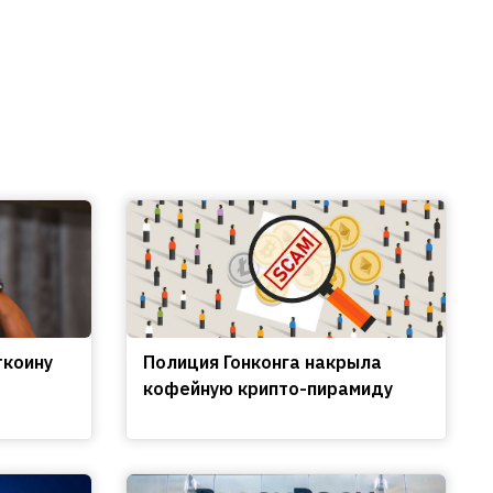
ткоину
Полиция Гонконга накрыла
кофейную крипто-пирамиду