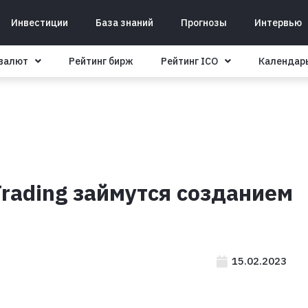
Инвестиции
База знаний
Прогнозы
Интервью
овалют
Рейтинг бирж
Рейтинг ICO
Календар
rading займутся созданием
15.02.2023