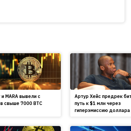
y и MARA вывели с
Артур Хейс предрек би
в свыше 7000 BTC
путь к $1 млн через
гиперэмиссию доллара