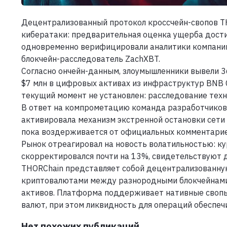
Децентрализованный протокол кроссчейн-свопов T
кибератаки: предварительная оценка ущерба дост
одновременно верифицировали аналитики компании 
блокчейн-расследователь ZachXBT.
Согласно ончейн-данным, злоумышленники вывели 36
$7 млн в цифровых активах из инфраструктур BNB Ch
текущий момент не установлен: расследование техн
В ответ на компрометацию команда разработчиков
активировала механизм экстренной остановки сети (
пока воздерживается от официальных комментарие
Рынок отреагировал на новость волатильностью: к
скорректировался почти на 13%, свидетельствуют д
THORChain представляет собой децентрализованну
криптовалютами между разнородными блокчейнами 
активов. Платформа поддерживает нативные свопы 
валют, при этом ликвидность для операций обеспеч
Нет похожих публикаций.