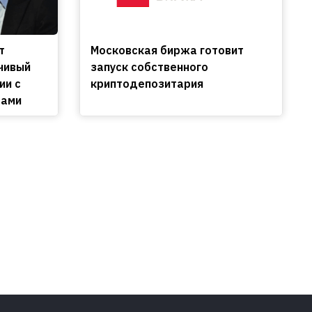
т
Московская биржа готовит
чивый
запуск собственного
ии с
криптодепозитария
сами