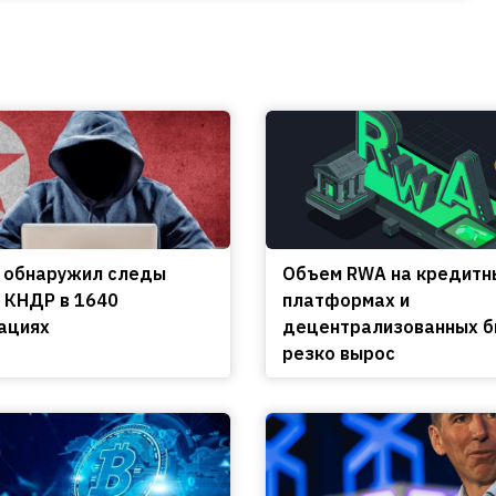
 обнаружил следы
Объем RWA на кредитн
 КНДР в 1640
платформах и
ациях
децентрализованных 
резко вырос