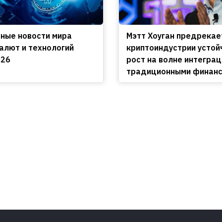
вные новости мира
Мэтт Хоуган предрекае
алют и технологий
криптоиндустрии устой
026
рост на волне интеграц
традиционными финан