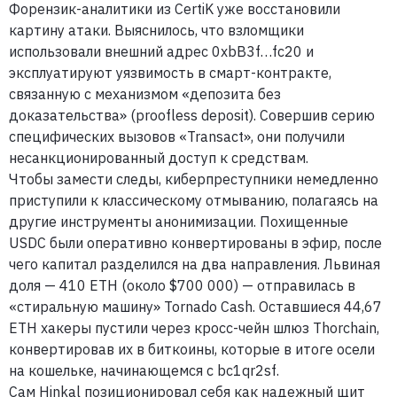
Форензик-аналитики из CertiK уже восстановили
картину атаки. Выяснилось, что взломщики
использовали внешний адрес
0xbB3f…fc20
и
эксплуатируют уязвимость в смарт-контракте,
связанную с механизмом «депозита без
доказательства» (proofless deposit). Совершив серию
специфических вызовов «Transact», они получили
несанкционированный доступ к средствам.
Чтобы замести следы, киберпреступники немедленно
приступили к классическому отмыванию, полагаясь на
другие инструменты анонимизации. Похищенные
USDC были оперативно конвертированы в эфир, после
чего капитал разделился на два направления. Львиная
доля — 410 ETH (около $700 000) — отправилась в
«стиральную машину» Tornado Cash. Оставшиеся 44,67
ETH хакеры пустили через кросс-чейн шлюз Thorchain,
конвертировав их в биткоины, которые в итоге осели
на кошельке, начинающемся с
bc1qr2sf
.
Сам Hinkal позиционировал себя как надежный щит