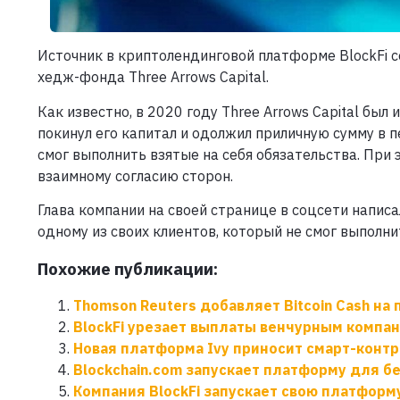
Источник в криптолендинговой платформе BlockFi с
хедж-фонда Three Arrows Capital.
Как известно, в 2020 году Three Arrows Capital был
покинул его капитал и одолжил приличную сумму в п
смог выполнить взятые на себя обязательства. При 
взаимному согласию сторон.
Глава компании на своей странице в соцсети написа
одному из своих клиентов, который не смог выполни
Похожие публикации:
Thomson Reuters добавляет Bitcoin Cash на
BlockFi урезает выплаты венчурным компа
Новая платформа Ivy приносит смарт-контр
Blockchain.com запускает платформу для б
Компания BlockFi запускает свою платфор