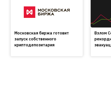
Московская биржа готовит
Взлом C
запуск собственного
рекордн
криптодепозитария
эвакуац