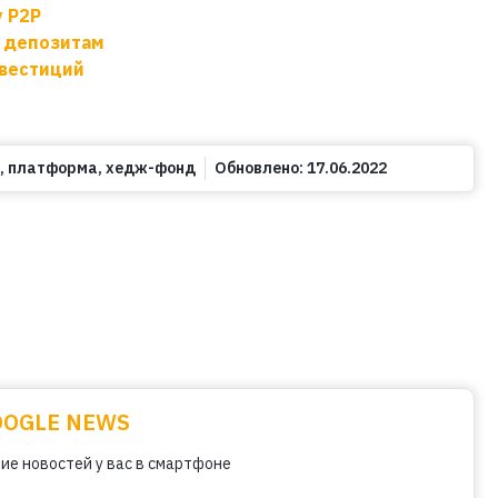
у P2P
о депозитам
нвестиций
,
платформа
,
хедж-фонд
Обновлено:
17.06.2022
OOGLE NEWS
ие новостей у вас в смартфоне