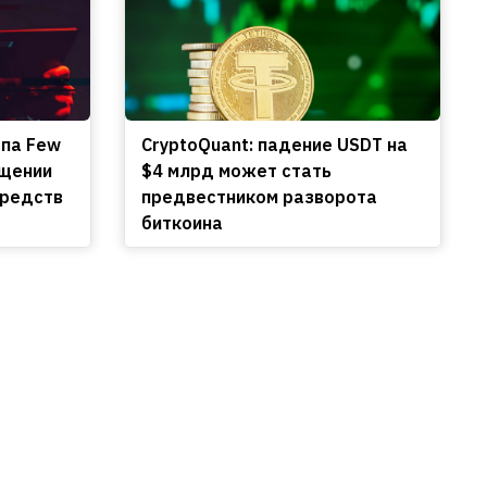
апа Few
CryptoQuant: падение USDT на
ищении
$4 млрд может стать
средств
предвестником разворота
биткоина