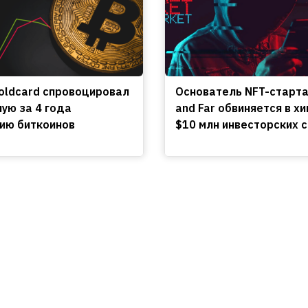
oldcard спровоцировал
Основатель NFT-старт
ую за 4 года
and Far обвиняется в х
ию биткоинов
$10 млн инвесторских 