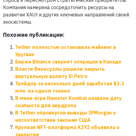
спроса и пересмотром стратегических приоритетов.
Компания намерена сосредоточить ресурсы на
развитии XAUt и других ключевых направлений своей
экосистемы.
Похожие публикации:
Tether полностью остановила майнинг в
Уругвае
Биржа Binance свернет операции в Канаде
Власти Венесуэлы решили закрыть
виртуальную валюту El Petro
Трейдер за несколько дней заработал $3,3
млн. на одном токене
В мини-игре Hamster Kombat назвали дату
снапшота для аирдропа
В Tether опровергли выводы JPMorgan о
несоответствии законам США
Крупная NFT-платформа X2Y2 объявила о
закрытии