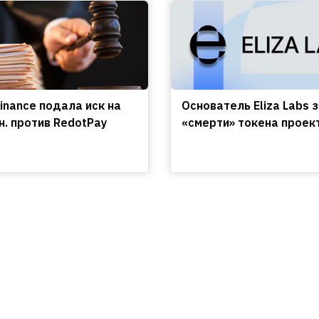
inance подала иск на
Основатель Eliza Labs 
н. против RedotPay
«смерти» токена проек