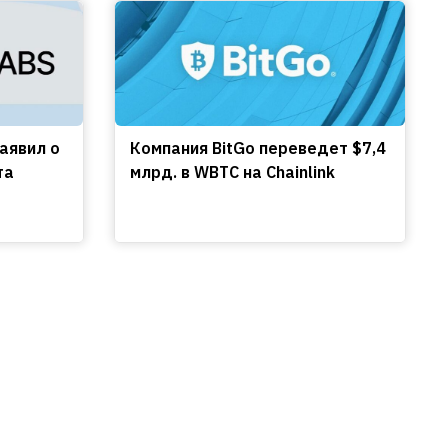
заявил о
Компания BitGo переведет $7,4
та
млрд. в WBTC на Chainlink