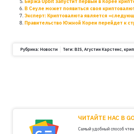
Биржа Upbit запустит первый в Корее крип
В Сеуле может появиться своя криптовалют
Эксперт: Криптовалюта является «следующ
Правительство Южной Кореи перейдет к с
Рубрика:
Новости
Теги:
BIS
,
Агустин Карстенс
,
кри
ЧИТАЙТЕ НАС В G
Самый удобный способ чтен