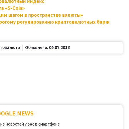
товалютный индекс
а «S-Coin»
им шагом в пространстве валюты»
трогому регулированию криптовалютных бирж
птовалюта
Обновлено:
06.07.2018
OOGLE NEWS
ие новостей у вас в смартфоне