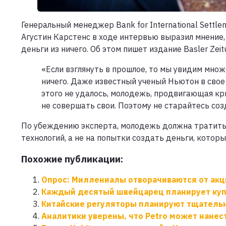
Генеральный менеджер Bank for International Settl
Агустин Карстенс в ходе интервью выразил мнение,
деньги из ничего. Об этом пишет издание Basler Zeit
«Если взглянуть в прошлое, то мы увидим множ
ничего. Даже известный ученый Ньютон в свое
этого не удалось, молодежь, продвигающая кр
не совершать свои. Поэтому не старайтесь созд
По убеждению эксперта, молодежь должна тратить 
технологий, а не на попытки создать деньги, которы
Похожие публикации:
Опрос: Миллениалы отворачиваются от акц
Каждый десятый швейцарец планирует купи
Китайские регуляторы планируют тщатель
Аналитики уверены, что Petro может нанест