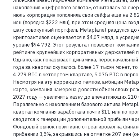
Японская инвестиционная компания Metaplanet, изв
накопления «цифрового золота», отчиталась за очер
июль корпорация пополнила свои сейфы еще на 2 82
иен (порядка $222 млн), при этом средняя цена вхо
шагу совокупный портфель Metaplanet раздулся до 
криптоактивов оценивается в $4,07 млрд, а усредн
уровне $94 792. Этот результат позволяет компани
рейтинге крупнейших корпоративных держателей п
Однако, как показывает динамика, первоначальный 
года за квартал скупалось более 17 тысяч монет, 
4 279 BTC в четвертом квартале, 5 075 BTC в первом
Несмотря на эту коррекцию темпов, амбиции Metap
карте, компания намерена довести объем своих рез
2027 году — увеличить казну до впечатляющих 210 
Параллельно с накоплением базового актива Metapl
квартал компания заработала почти $11 млн по прогр
сводится к генерации дополнительной прибыли чер
Фондовый рынок позитивно отреагировал на финанс
прибавили 3,5%, закрывшись на отметке 207 иен (ок