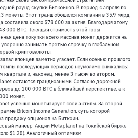
естная своей бескомпромиссной стратегией
едной раунд скупки Биткоинов. В период с апреля по
3 монеты. Этот транш обошелся компании в 35,9 млрд
да составила около $78 600 за актив. Благодаря этому
43 000 BTC. Текущая стоимость этой горы
енная цена покупки всего массива монет держится на
и уверенно занимать третью строчку в глобальном
ервой криптовалюты.
запал японцев заметно угасает. Если осенью прошлого
то темпы последующих периодов неумолимо снижались:
 квартале и, наконец, менее 3 тысяч во втором.
lanet остаются грандиозными. Согласно дорожной
ервов до 100 000 BTC в ближайшей перспективе, а к
000 монет.
anet успешно монетизирует свои активы. За второй
амме Bitcoin Income Generation, суть которой
ез продажу опционов на Биткоин.
овый маневр. Акции Metaplanet на Токийской бирже
оло $1,28). Аналогичный оптимизм