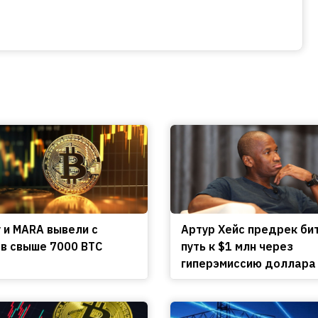
y и MARA вывели с
Артур Хейс предрек би
в свыше 7000 BTC
путь к $1 млн через
гиперэмиссию доллара