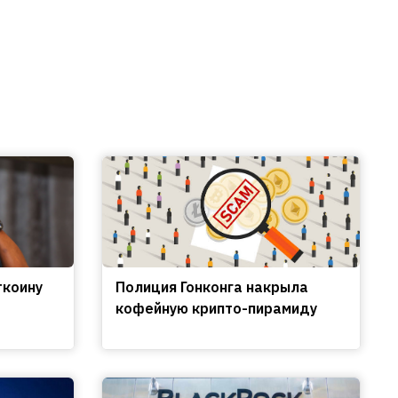
ткоину
Полиция Гонконга накрыла
кофейную крипто-пирамиду