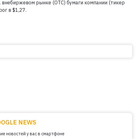
 внебиржевом рынке (OTC) бумаги компании (тикер
ог в $1,27.
OOGLE NEWS
ие новостей у вас в смартфоне