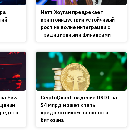
ира
Мэтт Хоуган предрекает
гий
криптоиндустрии устойчивый
рост на волне интеграции с
традиционными финансами
апа Few
CryptoQuant: падение USDT на
ищении
$4 млрд может стать
средств
предвестником разворота
биткоина