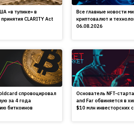
ША «в тупике» в
Все главные новости м
 принятия CLARITY Act
криптовалют и техноло
06.08.2026
oldcard спровоцировал
Основатель NFT-старт
ую за 4 года
and Far обвиняется в х
ию биткоинов
$10 млн инвесторских 