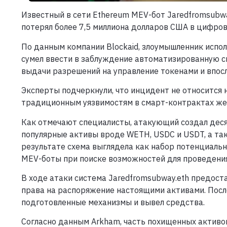
Известный в сети Ethereum MEV-бот Jaredfromsubwa
потерял более 7,5 миллиона долларов США в цифров
По данным компании Blockaid, злоумышленник испо
сумел ввести в заблуждение автоматизированную си
выдачи разрешений на управление токенами и впос
Эксперты подчеркнули, что инцидент не относится 
традиционным уязвимостям в смарт-контрактах же
Как отмечают специалисты, атакующий создал дес
популярные активы вроде WETH, USDC и USDT, а так
результате схема выглядела как набор потенциаль
MEV-боты при поиске возможностей для проведения
В ходе атаки система Jaredfromsubway.eth предос
права на распоряжение настоящими активами. Посл
подготовленные механизмы и вывел средства.
Согласно данным Arkham, часть похищенных активов