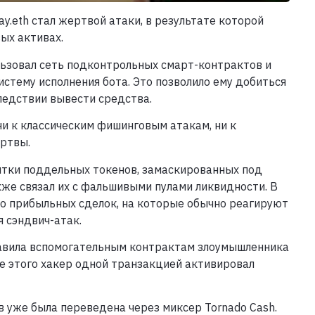
y.eth стал жертвой атаки, в результате которой
ых активах.
льзовал сеть подконтрольных смарт-контрактов и
стему исполнения бота. Это позволило ему добиться
ледствии вывести средства.
ни к классическим фишинговым атакам, ни к
ртвы.
ятки поддельных токенов, замаскированных под
же связал их с фальшивыми пулами ликвидности. В
но прибыльных сделок, на которые обычно реагируют
 сэндвич-атак.
тавила вспомогательным контрактам злоумышленника
е этого хакер одной транзакцией активировал
 уже была переведена через миксер Tornado Cash.