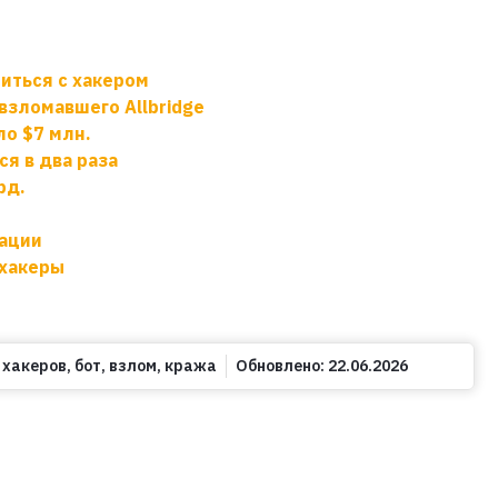
иться с хакером
взломавшего Allbridge
ло $7 млн.
я в два раза
рд.
ации
 хакеры
 хакеров
,
бот
,
взлом
,
кража
Обновлено:
22.06.2026