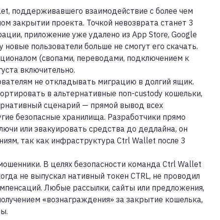
llet, поддерживавшего взаимодействие с более чем
ном закрытии проекта. Точкой невозврата станет 3
ации, приложение уже удалено из App Store, Google
у новые пользователи больше не смогут его скачать.
ционалом (свопами, переводами, подключением к
густа включительно.
вателям не откладывать миграцию в долгий ящик.
ортировать в альтернативные non-custody кошельки,
ьтернативный сценарий — прямой вывод всех
гие безопасные хранилища. Разработчики прямо
лючи или эвакуировать средства до дедлайна, он
иям, так как инфраструктура Ctrl Wallet после 3
шенники. В целях безопасности команда Ctrl Wallet
огда не выпускал нативный токен CTRL, не проводил
мпенсаций. Любые рассылки, сайты или предложения,
получением «вознаграждения» за закрытие кошелька,
ы.