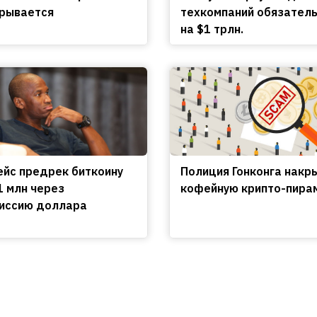
крывается
техкомпаний обязател
на $1 трлн.
ейс предрек биткоину
Полиция Гонконга накр
1 млн через
кофейную крипто-пира
иссию доллара