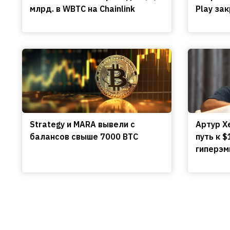
млрд. в WBTC на Chainlink
Play за
Strategy и MARA вывели с
Артур Х
балансов свыше 7000 BTC
путь к $
гиперэм