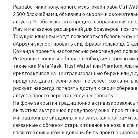
Разработчики популярного мультичейн-хаба Ctrl Wa
2500 блокчейнами, объявили о скором и окончатель
августа. Чтобы ускорить процесс сворачивания опер
Play и магазинов расширений для браузеров, поэтом
Текущие клиенты могут пользоваться базовым функ
dApps) и экспортировать сид-фразы только до 2 ав
Команда проекта настоятельно рекомендует пользо
Резервные копии seed-фраз необходимо срочно имп
такие как MetaMask, Trust Wallet или Phantom. Ал
криптоактивов на централизованные биржи или дру
предупреждают: если клиент не успеет сохранить к
рискует навсегда потерять доступ к своим сбережен
августа просто перестанет существовать.
На фоне закрытия традиционно активизировались мо
выпустила экстренное предупреждение: проект ник
миграционные эйрдропы и не запускал программ ко
связанные с обменом старых токенов на новые или 
являются фишингом и должны быть проигнорирован