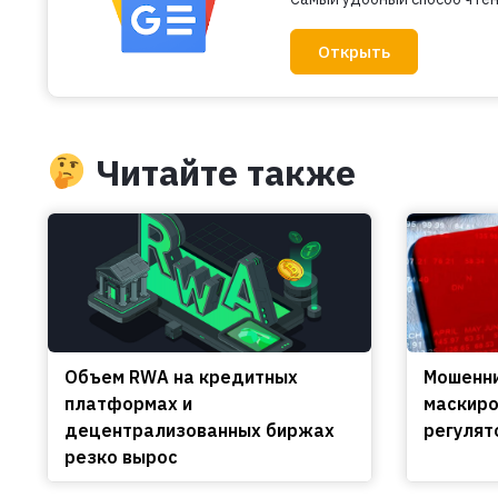
Открыть
Читайте также
Объем RWA на кредитных
Мошенни
платформах и
маскиро
децентрализованных биржах
регулят
резко вырос