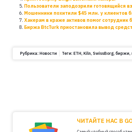
Пользователи заподозрили готовящийся вз
Мошенники похитили $45 млн. у клиентов б
Хакерам в краже активов помог сотрудник 
Биржа BtcTurk приостановила вывод средс
Рубрика:
Новости
Теги:
ETH
,
Kiln
,
SwissBorg
,
биржи
,
ЧИТАЙТЕ НАС В G
Самый удобный способ чтен