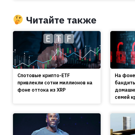
Читайте также
Спотовые крипто-ETF
На фоне
привлекли сотни миллионов на
бандиты
фоне оттока из XRP
домашни
семей к