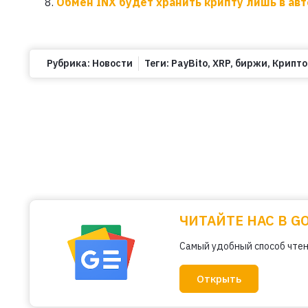
Обмен INX будет хранить крипту лишь в а
Рубрика:
Новости
Теги:
PayBito
,
XRP
,
биржи
,
Крипт
ЧИТАЙТЕ НАС В G
Самый удобный способ чтен
Открыть