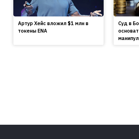
Артур Хейс вложил $1 млн в
Cуд в Б
токены ENA
основат
манипул