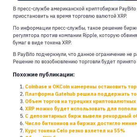
В пресс-службе американской криптобиржи PayBito
приостановить на время торговлю валютой XRP.
По информации пресс-службы, такое решение бирже
регулятора против компании Ripple, которую обви
бумаг в виде токена XRP.
В PayBito подчеркнули, что данное ограничение не
Решение по возобновлению торговли будет принято 
Похожие публикации:
Coinbase и OKCoin намерены остановить то
Платформа Gatehub решила поддержать то
Объем торгов на турецких криптовалютных 
XRP можно будет использовать для попол
С депозитарных бирж вывели рекордный о
Число биткоинов на биржах достигло миним
Курс токена Celo резко взлетел на 55%