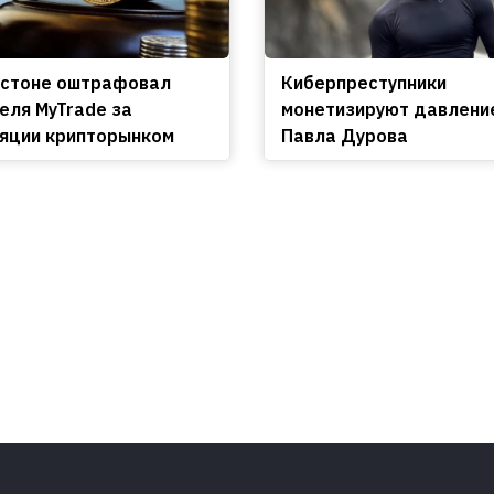
остоне оштрафовал
Киберпреступники
еля MyTrade за
монетизируют давлени
яции крипторынком
Павла Дурова