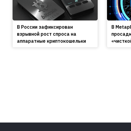
В России зафиксирован
В Metap
взрывной рост спроса на
просадк
аппаратные криптокошельки
«чистко