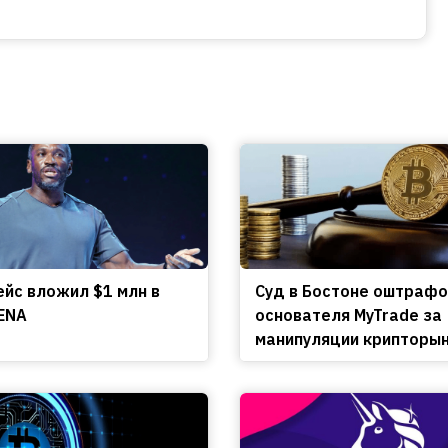
ейс вложил $1 млн в
Cуд в Бостоне оштраф
ENA
основателя MyTrade за
манипуляции крипторы