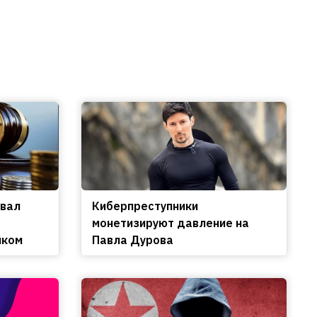
овал
Киберпреступники
монетизируют давление на
нком
Павла Дурова