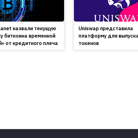
lanet назвали текущую
Uniswap представила
у биткоина временной
платформу для выпуск
й» от кредитного плеча
токенов