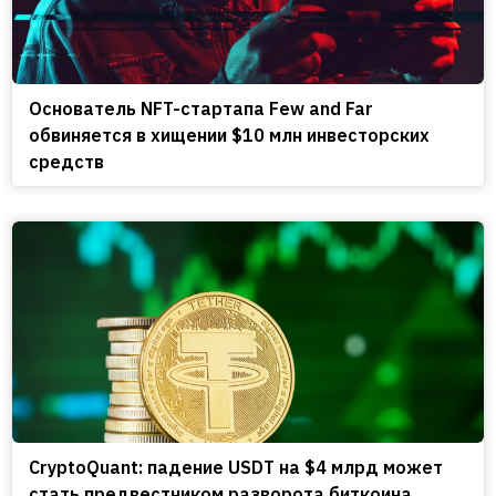
Основатель NFT-стартапа Few and Far
обвиняется в хищении $10 млн инвесторских
средств
CryptoQuant: падение USDT на $4 млрд может
стать предвестником разворота биткоина