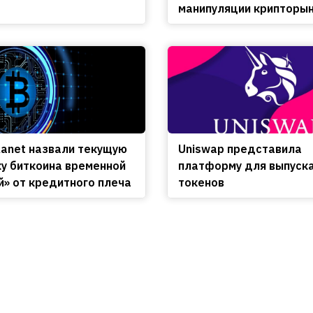
манипуляции крипторы
lanet назвали текущую
Uniswap представила
у биткоина временной
платформу для выпуск
й» от кредитного плеча
токенов