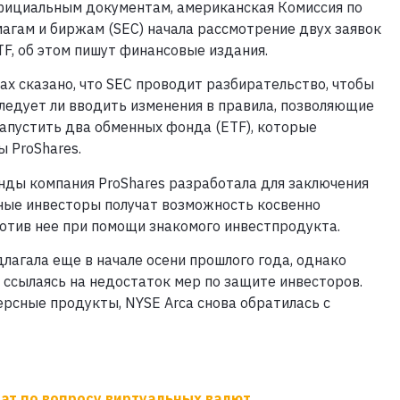
фициальным документам, американская Комиссия по
агам и биржам (SEC) начала рассмотрение двух заявок
ETF, об этом пишут финансовые издания.
ах сказано, что SEC проводит разбирательство, чтобы
следует ли вводить изменения в правила, позволяющие
запустить два обменных фонда (ETF), которые
 ProShares.
ды компания ProShares разработала для заключения
ные инвесторы получат возможность косвенно
ротив нее при помощи знакомого инвестпродукта.
лагала еще в начале осени прошлого года, однако
 ссылаясь на недостаток мер по защите инвесторов.
ерсные продукты, NYSE Arca снова обратилась с
ат по вопросу виртуальных валют