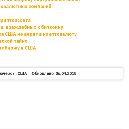
птовалютных компаний
криптоассета
ов, враждебных к биткоину
а США не верят в криптовалюту
вской тайне
иптобиржу в США
ьючерсы
,
США
Обновлено:
06.04.2018