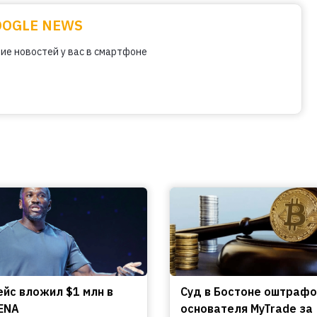
OOGLE NEWS
ие новостей у вас в смартфоне
ейс вложил $1 млн в
Cуд в Бостоне оштраф
ENA
основателя MyTrade за