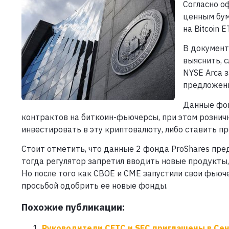
Согласно о
ценным бум
на Bitcoin 
В документ
выяснить, 
NYSE Arca 
предложены
Данные фон
контрактов на биткоин-фьючерсы, при этом рознич
инвестировать в эту криптовалюту, либо ставить п
Стоит отметить, что данные 2 фонда ProShares пред
тогда регулятор запретил вводить новые продукты,
Но после того как CBOE и CME запустили свои фьюч
просьбой одобрить ее новые фонды.
Похожие публикации:
Руководители CFTC и SEC приглашены в Сен