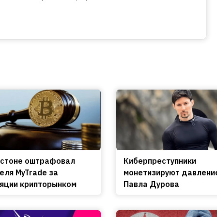
остоне оштрафовал
Киберпреступники
еля MyTrade за
монетизируют давлени
яции крипторынком
Павла Дурова