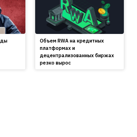
еды
Объем RWA на кредитных
платформах и
децентрализованных биржах
резко вырос