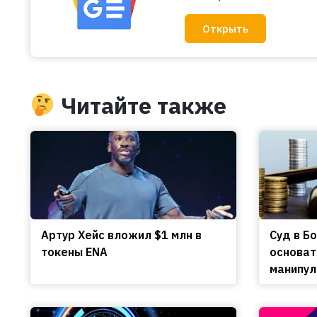
Открыть
Читайте также
Артур Хейс вложил $1 млн в
Cуд в Б
токены ENA
основат
манипул