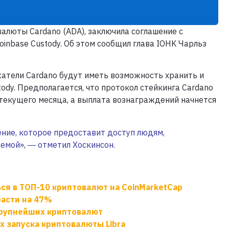
алюты Cardano (ADA), заключила соглашение с
nbase Custody. Об этом сообщил глава IOHK Чарльз
жатели Cardano будут иметь возможность хранить и
ody. Предполагается, что протокол стейкинга Cardano
е текущего месяца, а выплата вознаграждений начнется
ние, которое предоставит доступ людям,
темой», ― отметил Хоскинсон.
ся в ТОП-10 криптовалют на CoinMarketCap
расти на 47%
крупнейших криптовалют
х запуска криптовалюты Libra