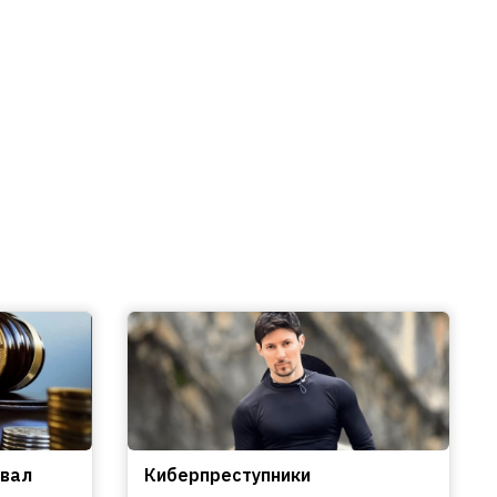
овал
Киберпреступники