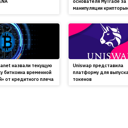
ENA
основателя MyTrade за
манипуляции крипторы
lanet назвали текущую
Uniswap представила
у биткоина временной
платформу для выпуск
й» от кредитного плеча
токенов