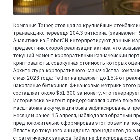
Компания Tether, стоящая за крупнейшим стейблкои
транзакцию, переведя 204,3 биткоина (эквивалент $
Аналитики из EmberCN интерпретируют данный мар
предвестник скорой реализации актива, что вызыва
текущий момент корпоративный казначейский портф
криптовалюты, совокупная стоимость которых оцени
Архитектура корпоративного казначейства компани
с мая 2023 года: Tether направляет до 15% от реа
накопление биткоинов. Финансовые метрики этого 
составляет около $51 300 за монету, что генерируе
Исторически эмитент придерживался ритма покупок
масштабная аккумуляция была зафиксирована в пре
месяцем ранее, 15 апреля, наблюдался обратный проц
предположительно сформировав этот объем из поку
Вплоть до текущего инцидента прецедентов доку
стратегических запасов Tether не фиксировалось. 