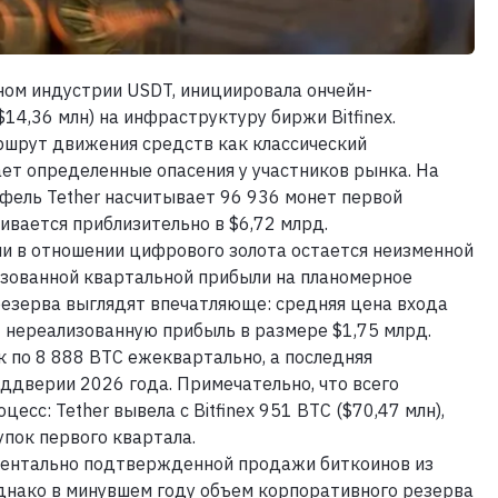
ном индустрии USDT, инициировала ончейн-
14,36 млн) на инфраструктуру биржи Bitfinex.
шрут движения средств как классический
ет определенные опасения у участников рынка. На
ель Tether насчитывает 96 936 монет первой
вается приблизительно в $6,72 млрд.
и в отношении цифрового золота остается неизменной
лизованной квартальной прибыли на планомерное
резерва выглядят впечатляюще: средняя цена входа
т нереализованную прибыль в размере $1,75 млрд.
 по 8 888 BTC ежеквартально, а последняя
ддверии 2026 года. Примечательно, что всего
есс: Tether вывела с Bitfinex 951 BTC ($70,47 млн),
пок первого квартала.
ментально подтвержденной продажи биткоинов из
Однако в минувшем году объем корпоративного резерва