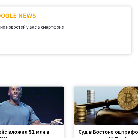
OOGLE NEWS
ие новостей у вас в смартфоне
ейс вложил $1 млн в
Cуд в Бостоне оштраф