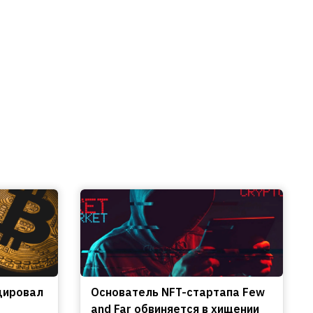
цировал
Основатель NFT-стартапа Few
and Far обвиняется в хищении