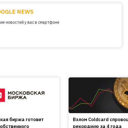
OOGLE NEWS
ие новостей у вас в смартфоне
кая биржа готовит
Взлом Coldcard спрово
собственного
рекордную за 4 года