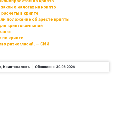
аконопроектом по крипто
закон о налогах на крипто
 расчеты в крипте
или положение об аресте крипты
 для криптокомпаний
овалют
 по крипте
тво разногласий, — СМИ
т
,
Криптовалюты
Обновлено:
30.06.2026