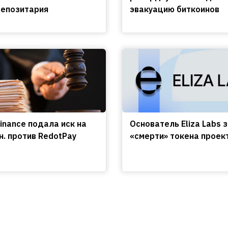
епозитария
эвакуацию биткоинов
inance подала иск на
Основатель Eliza Labs 
н. против RedotPay
«смерти» токена проек