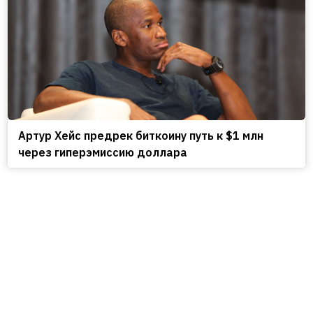
Артур Хейс предрек биткоину путь к $1 млн
через гиперэмиссию доллара