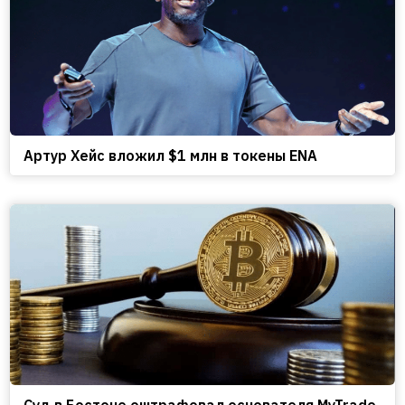
Артур Хейс вложил $1 млн в токены ENA
Cуд в Бостоне оштрафовал основателя MyTrade