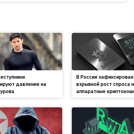
еступники
В России зафиксирован
ируют давление на
взрывной рост спроса 
урова
аппаратные криптокош