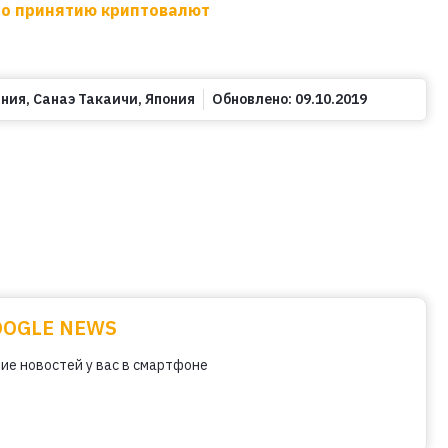
по принятию криптовалют
ания
,
Санаэ Такаичи
,
Япония
Обновлено:
09.10.2019
OOGLE NEWS
ие новостей у вас в смартфоне