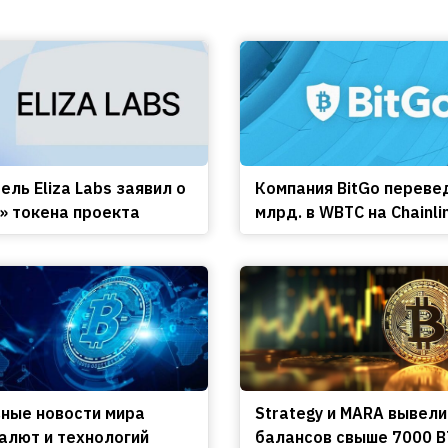
ль Eliza Labs заявил о
Компания BitGo переве
» токена проекта
млрд. в WBTC на Chainli
вные новости мира
Strategy и MARA вывели
алют и технологий
балансов свыше 7000 B