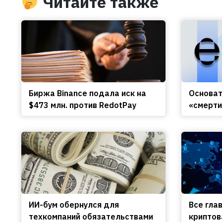
Читайте также
Биржа Binance подала иск на
Основате
$473 млн. против RedotPay
«смерти
ИИ-бум обернулся для
Все гла
техкомпаний обязательствами
криптов