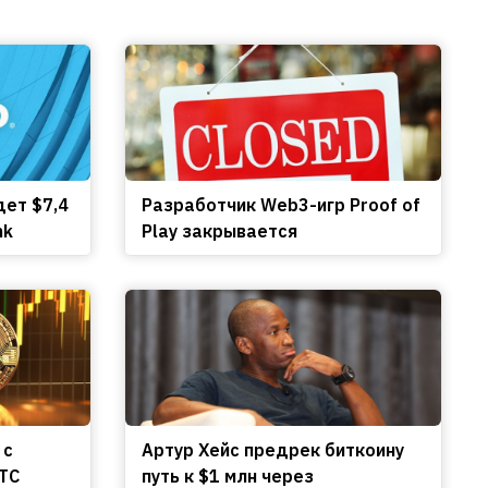
дет $7,4
Разработчик Web3-игр Proof of
nk
Play закрывается
 с
Артур Хейс предрек биткоину
TC
путь к $1 млн через