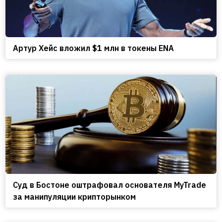
Артур Хейс вложил $1 млн в токены ENA
Cуд в Бостоне оштрафовал основателя MyTrade
за манипуляции крипторынком