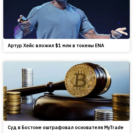
Артур Хейс вложил $1 млн в токены ENA
Cуд в Бостоне оштрафовал основателя MyTrade