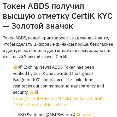
Токен ABDS получил
высшую отметку CertiK KYC
— Золотой значок
Токен ABDS, новый криптопроект, нацеленный на то,
чтобы сделать цифровые финансы проще, безопаснее
и доступнее, недавно достиг важной вехи, заработав
желанный Золотой значок CertiK.
Exciting News! ABDS Token has been
verified by CertiK and awarded the highest
Badge for KYC compliance! This milestone
reinforces our commitment to transparency and
security.
https://t.co/pUvHv0TvLM
#ABDSToken
#CertiK
#KYC
#Crypto
#Blockchain
— ABD Systems (@ABDSystems)
October 1,