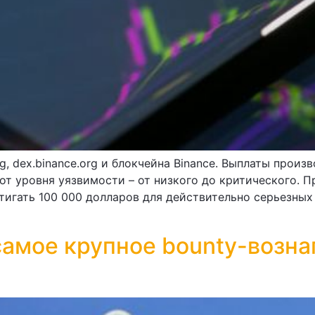
g, dex.binance.org и блокчейна Binance. Выплаты прои
от уровня уязвимости – от низкого до критического. Пр
игать 100 000 долларов для действительно серьезных 
самое крупное bounty-возн