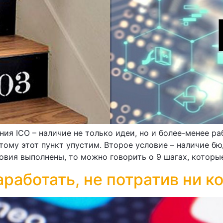
ия ICO – наличие не только идеи, но и более-менее р
тому этот пункт упустим. Второе условие – наличие бю
вия выполнены, то можно говорить о 9 шагах, которые
аработать, не потратив ни к