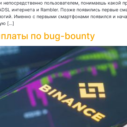
и непосредственно пользователем, понимаешь какой п
, ADSL интернета и Rambler. Позже появились первые см
логий. Именно с первыми смартфонами появился и нач
ую […]
ыплаты по bug-bounty