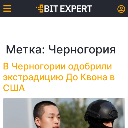
Метка:
Черногория
В Черногории одобрили
экстрадицию До Квона в
США