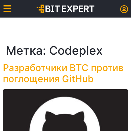
Метка:
Codeplex
Разработчики BTC против
поглощения GitHub