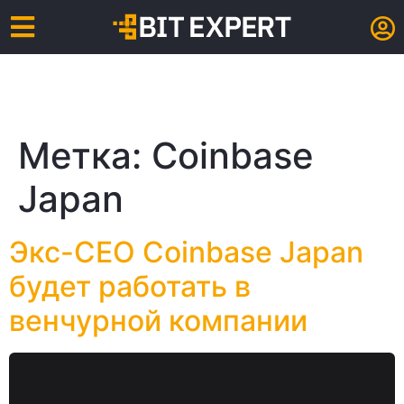
Метка:
Coinbase
Japan
Экс-CEO Coinbase Japan
будет работать в
венчурной компании