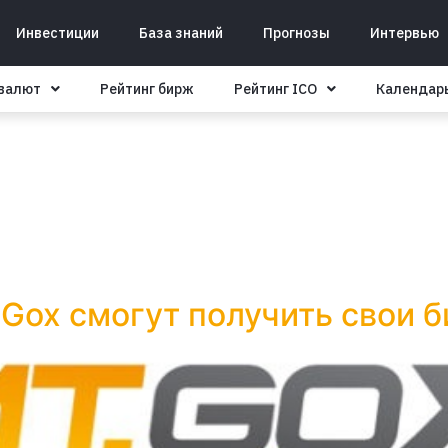
Инвестиции
База знаний
Прогнозы
Интервью
овалют
Рейтинг бирж
Рейтинг ICO
Календар
Gox смогут получить свои 