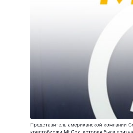
Представитель американской компании Co
криптобиржи Mt.Gox, которая была призна