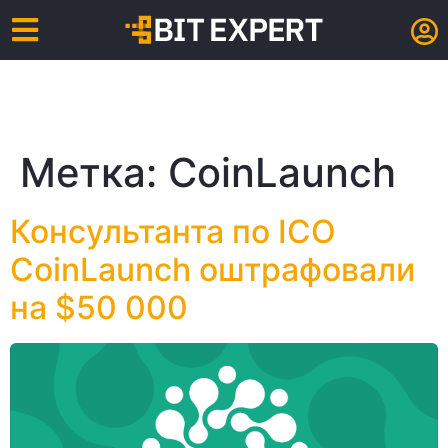
Метка:
CoinLaunch
Консультанта по ICO
CoinLaunch оштрафовали
на $50 000