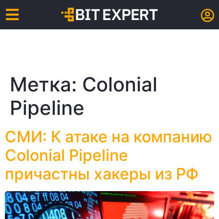
Метка:
Colonial
Pipeline
СМИ: К атаке на компанию
Colonial Pipeline
причастны хакеры из РФ