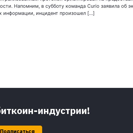
сти. Напомним, в субботу команда Curio заявила об э
х информации, инцидент произошел […]
биткоин-индустрии!
Подписаться