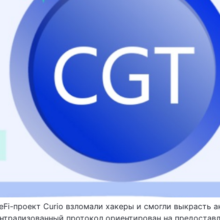
DeFi-проект Curio взломали хакеры и смогли выкрасть
ентрализованный протокол ориентирован на предостав