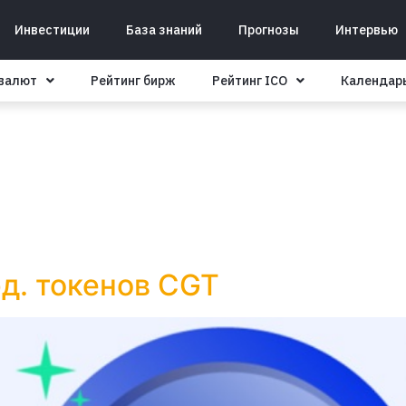
Инвестиции
База знаний
Прогнозы
Интервью
овалют
Рейтинг бирж
Рейтинг ICO
Календар
д. токенов CGT