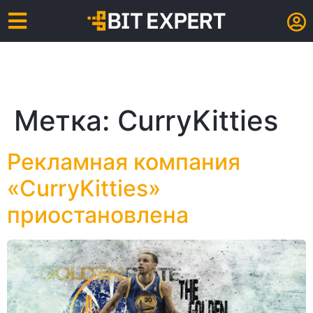
Метка:
CurryKitties
Рекламная компания
«CurryKitties»
приостановлена