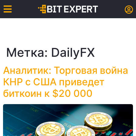
Метка:
DailyFX
Аналитик: Торговая война
КНР с США приведет
биткоин к $20 000